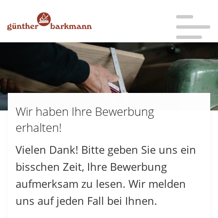
Bitte wählen Sie:
Sie sind hier:
zur Hauptnavigation
Start
»
Hauptnavigation überspringen
Schnellbewerbung
»
zum Hauptinhalt
Wir haben Ihre Bewerbung erhalten
zum Inhaltsverzeichnis
Wir haben Ihre Bewerbung
erhalten!
Vielen Dank! Bitte geben Sie uns ein
bisschen Zeit, Ihre Bewerbung
aufmerksam zu lesen. Wir melden
uns auf jeden Fall bei Ihnen.